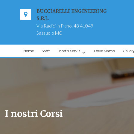
BUCCIARELLI ENGINEERING
S.R.L.
Via Radici in Piano, 48 41049
Sassuolo MO
Home
Staff
I nostri Servizi
Dove Siamo
Galler
I nostri Corsi