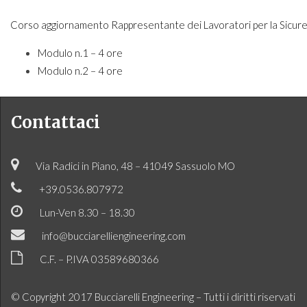
Corso aggiornamento Rappresentante dei Lavoratori per la Sicure
Modulo n.1 – 4 ore
Modulo n.2 – 4 ore
Contattaci
Via Radici in Piano, 48 – 41049 Sassuolo MO
+39.0536.807972
Lun-Ven 8.30 – 18.30
info@bucciarelliengineering.com
C.F. – P.IVA 03589680366
© Copyright 2017 Bucciarelli Engineering – Tutti i diritti riservati